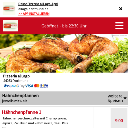
Deine Pizzeria al Lago-App!
allago-dortmund.de
>> APP INSTALLIEREN
Geöffnet - bis 22:30 Uhr
Pizzeria al Lago
44263 Dortmund
Hähnchenpfannen
weitere
Speisen
jeweils mit Reis
Hähnchenpfanne 1
Hähnchengeschnetzeltes mit Champignons,
9.00
Paprika, Zwiebeln und Rahmsauce, dazu Reis